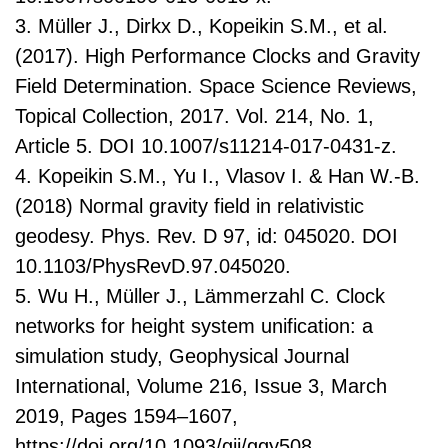
3. Müller J., Dirkx D., Kopeikin S.M., et al.
(2017). High Performance Clocks and Gravity
Field Determination. Space Science Reviews,
Topical Collection, 2017. Vol. 214, No. 1,
Article 5. DOI 10.1007/s11214-017-0431-z.
4. Kopeikin S.M., Yu I., Vlasov I. & Han W.-B.
(2018) Normal gravity field in relativistic
geodesy. Phys. Rev. D 97, id: 045020. DOI
10.1103/PhysRevD.97.045020.
5. Wu H., Müller J., Lämmerzahl C. Clock
networks for height system unification: a
simulation study, Geophysical Journal
International, Volume 216, Issue 3, March
2019, Pages 1594–1607,
https://doi.org/10.1093/gji/ggy508
.