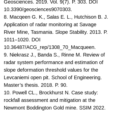
Geosciences. 2019. Vol. 9(7). P. 303. DOI
10.3390/geosciences9070303.
8. Macqeen G. K., Salas E. L., Hutchison B. J.
Application of radar monitoring at Savage
River Mine, Tasmania. Slope Stability. 2013. P.
1011–1020. DOI
10.36487/ACG_rep/1308_70_Macqueen.
9. Niekrasz J., Banda S., Rinne M. Review of
radar system performance and estimation of
slope deformation threshold values for the
Levcaniemi open pit. School of Engineering.
Master’s thesis. 2018. P. 90.
10. Powell CL., Brockhurst N. Case study:
rockfall assessment and mitigation at the
Newmont Boddington Gold mine. SSIM 2022.