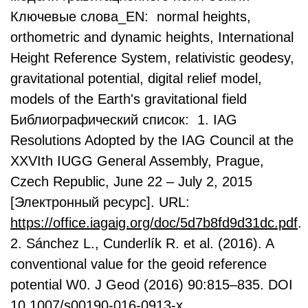
Ключевые слова_EN: normal heights,
orthometric and dynamic heights, International
Height Reference System, relativistic geodesy,
gravitational potential, digital relief model,
models of the Earth's gravitational field
Библиографический список: 1. IAG
Resolutions Adopted by the IAG Council at the
XXVIth IUGG General Assembly, Prague,
Czech Republic, June 22 – July 2, 2015
[Электронный ресурс]. URL:
https://office.iagaig.org/doc/5d7b8fd9d31dc.pdf
.
2. Sánchez L., Cunderlík R. et al. (2016). A
conventional value for the geoid reference
potential W0. J Geod (2016) 90:815–835. DOI
10.1007/s00190-016-0913-x.