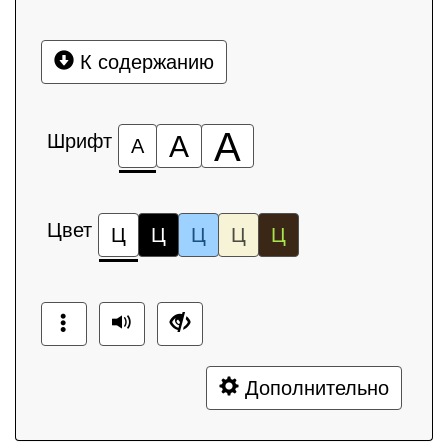
К содержанию
А
Шрифт
А
А
Цвет
Ц
Ц
Ц
Ц
Ц
Дополнительно