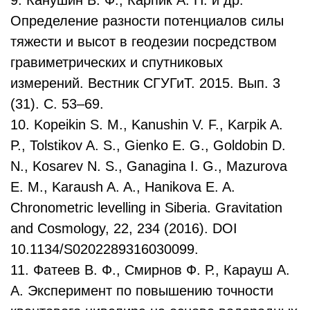
9. Канушин В. Ф., Карпик А. П. и др.
Определение разности потенциалов силы
тяжести и высот в геодезии посредством
гравиметрических и спутниковых
измерений. Вестник СГУГиТ. 2015. Вып. 3
(31). C. 53–69.
10. Kopeikin S. M., Kanushin V. F., Karpik A.
P., Tolstikov A. S., Gienko E. G., Goldobin D.
N., Kosarev N. S., Ganagina I. G., Mazurova
E. M., Karaush A. A., Hanikova E. A.
Chronometric levelling in Siberia. Gravitation
and Cosmology, 22, 234 (2016). DOI
10.1134/S0202289316030099.
11. Фатеев В. Ф., Смирнов Ф. Р., Карауш А.
А. Эксперимент по повышению точности