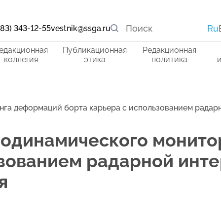
Ru
383) 343-12-55
vestnik@ssga.ru
едакционная
Публикационная
Редакционная
коллегия
этика
политика
нга деформаций борта карьера с использованием радар
еодинамического монит
ьзованием радарной инт
я