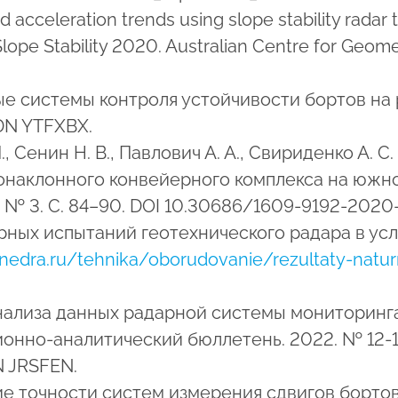
d acceleration trends using slope stability radar t
Slope Stability 2020. Australian Centre for Geo
ные системы контроля устойчивости бортов на 
EDN YTFXBX.
 П., Сенин Н. В., Павлович А. А., Свириденко А.
гонаклонного конвейерного комплекса на южно
 № 3. С. 84–90. DOI 10.30686/1609-9192-2020
турных испытаний геотехнического радара в ус
nedra.ru/tehnika/oborudovanie/rezultaty-natur
ы анализа данных радарной системы мониторин
нно-аналитический бюллетень. 2022. № 12-1. 
N JRSFEN.
ние точности систем измерения сдвигов борто