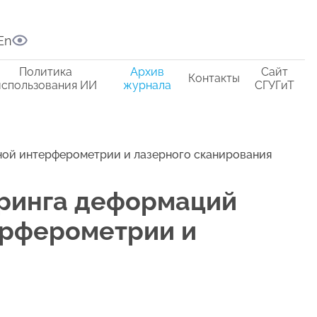
En
Политика
Архив
Сайт
Контакты
использования ИИ
журнала
СГУГиТ
ной интерферометрии и лазерного сканирования
оринга деформаций
ерферометрии и