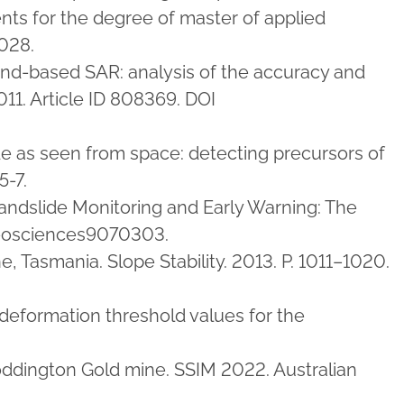
ents for the degree of master of applied
0028.
ground-based SAR: analysis of the accuracy and
011. Article ID 808369. DOI
dslide as seen from space: detecting precursors of
5-7.
Landslide Monitoring and Early Warning: The
/geosciences9070303.
e, Tasmania. Slope Stability. 2013. P. 1011–1020.
 deformation threshold values for the
oddington Gold mine. SSIM 2022. Australian