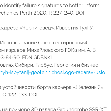
o identify failure signatures to better inform
mechanics Perth 2020. P. 227–240. DOI
разрезе «Черниговец». Известия ТулГУ.
 С. Использование (опыт тестирования)
м карьере Михайловского ГОКа им. А. В.
-3-84-90. EDN GDBNKL.
ловиях Сибири. Глобус. Геология и бизнес
nyh-ispytanij-geotehnicheskogo-radarav-uslo
га устойчивости борта карьера «Железный»
С. 122–133. DOI
в на примере 3D радара Groundprobe SSR-XT.