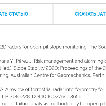
АТЬ СТАТЬЮ
СКАЧАТЬ JAT
d 2D radars for open-pit slope monitoring. The So
., Gunaris Y., Pérez J. Risk management and alarmi
 (ed.), Slope Stability 2020: Proceedings of th
eering, Australian Centre for Geomechanics, Perth
A. A review of terrestrial radar interferometry f
4. P. 208–228. DOI 10.1002/esp.3656.
me-of-failure analysis methodology for open pit mi