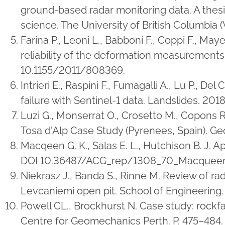
ground-based radar monitoring data. A thesis
science. The University of British Columbia
Farina P., Leoni L., Babboni F., Coppi F., Ma
reliability of the deformation measurements.
10.1155/2011/808369.
Intrieri E., Raspini F., Fumagalli A., Lu P., 
failure with Sentinel-1 data. Landslides. 201
Luzi G., Monserrat O., Crosetto M., Copons 
Tosa d'Alp Case Study (Pyrenees, Spain). G
Macqeen G. K., Salas E. L., Hutchison B. J. A
DOI 10.36487/ACG_rep/1308_70_Macquee
Niekrasz J., Banda S., Rinne M. Review of r
Levcaniemi open pit. School of Engineering. M
Powell CL., Brockhurst N. Case study: rock
Centre for Geomechanics Perth. P. 475–48