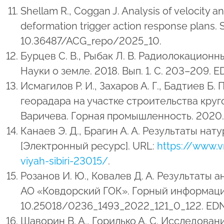
Shellam R., Coggan J. Analysis of velocity an
deformation trigger action response plans. 
10.36487/ACG_repo/2025_10.
Бурцев С. В., Рыбак Л. В. Радиолокацион
Науки о земле. 2018. Вып. 1. С. 203–209. 
Исмагилов Р. И., Захаров А. Г., Бадтиев Б.
георадара на участке строительства кру
Варичева. Горная промышленность. 2020.
Канаев Э. Д., Брагин А. А. Результаты на
[Электронный ресурс]. URL:
https://www.v
viyah-sibiri-23015/
.
Розанов И. Ю., Ковалев Д. А. Результат
АО «Ковдорский ГОК». Горный информацио
10.25018/0236_1493_2022_121_0_122. ED
Шаворин В. А., Горилько А. С. Исследова