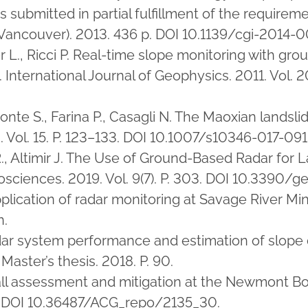
 submitted in partial fulfillment of the requirem
 (Vancouver). 2013. 436 p. DOI 10.1139/cgi-2014-
yer L., Ricci P. Real-time slope monitoring with 
 International Journal of Geophysics. 2011. Vol. 2
Del Conte S., Farina P., Casagli N. The Maoxian lan
8. Vol. 15. P. 123–133. DOI 10.1007/s10346-017-091
R., Altimir J. The Use of Ground-Based Radar for 
eosciences. 2019. Vol. 9(7). P. 303. DOI 10.3390
pplication of radar monitoring at Savage River Min
n.
adar system performance and estimation of slope
aster’s thesis. 2018. P. 90.
fall assessment and mitigation at the Newmont B
4. DOI 10.36487/ACG_repo/2135_30.