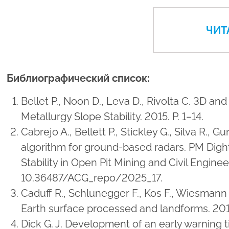
ЧИТ
Библиографический список:
Bellet P., Noon D., Leva D., Rivolta C. 3D an
Metallurgy Slope Stability. 2015. P. 1–14.
Cabrejo A., Bellett P., Stickley G., Silva R
algorithm for ground-based radars. PM Dight
Stability in Open Pit Mining and Civil Engin
10.36487/ACG_repo/2025_17.
Caduff R., Schlunegger F., Kos F., Wiesmann 
Earth surface processed and landforms. 201
Dick G. J. Development of an early warning ti