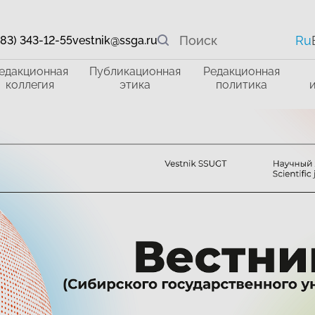
Ru
383) 343-12-55
vestnik@ssga.ru
едакционная
Публикационная
Редакционная
коллегия
этика
политика