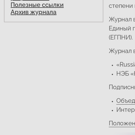
Полезные ссылки
степени 
Архив журнала
Журнал в
Единый 
(ЕГПНИ).
Журнал 
«Russi
НЭБ «
Подписны
Объед
Интер
Положен