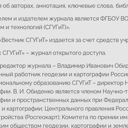
 об авторах, аннотация, ключевые слова, биб
елем и издателем журнала является ФГБОУ В
м и технологий (СГУГиТ)».
Вестник СГУГиТ» издается за счет средств уч
 СГУГиТ» – журнал открытого доступа.
 редактор журнала
– Владимир Иванович Обиде
нный работник геодезии и картографии Росси
иональному образованию СГУГиТ – директор Н
фии. В. И. Обиденко является членом Научно-
афии и пространственных данных при Федерал
 и картографии; Центрального правления Рос
ройства (Росгеокарт); Комитета по премии им
ким обществом геодезии, картографии и земл