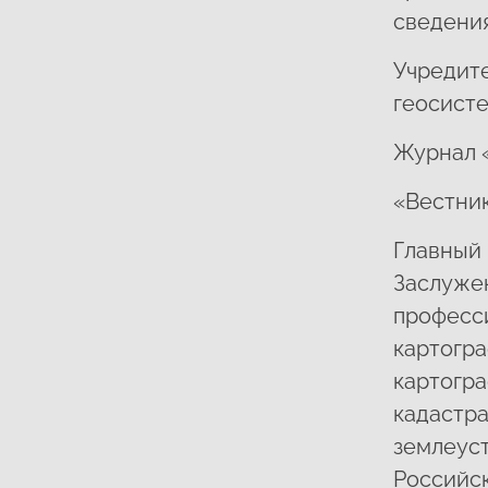
сведения
Учредит
геосисте
Журнал «
«Вестник
Главный
Заслуже
професс
картогра
картогр
кадастра
землеуст
Российс