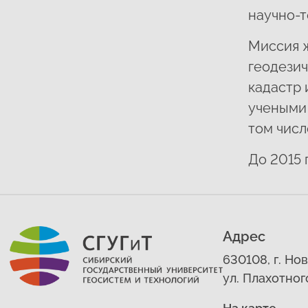
научно-т
Миссия ж
геодезич
кадастр 
учеными 
том числ
До 2015 
Адрес
630108, г. Но
ул. Плахотног