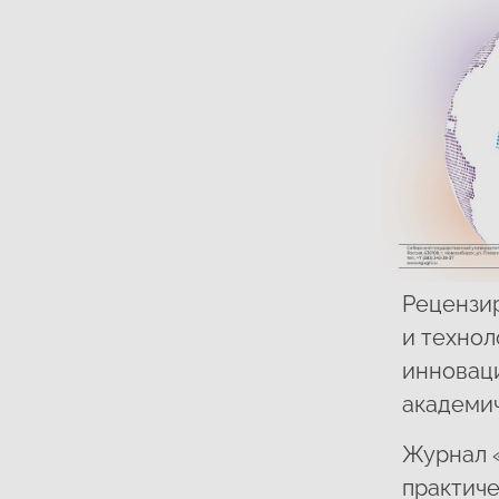
Рецензи
и технол
инноваци
академи
Журнал «
практиче