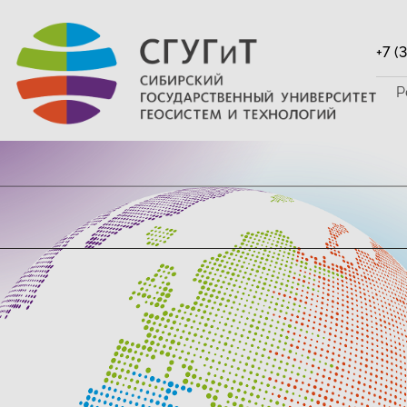
+7 (
Р