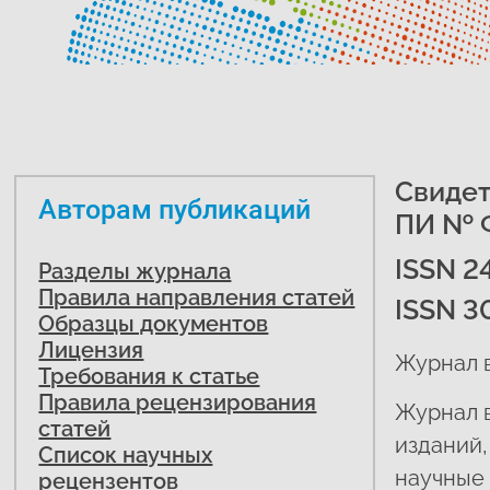
Свидет
Авторам публикаций
ПИ № Ф
ISSN 24
Разделы журнала
Правила направления статей
ISSN 3
Образцы документов
Лицензия
Журнал в
Требования к статье
Правила рецензирования
Журнал 
статей
изданий,
Список научных
научные 
рецензентов