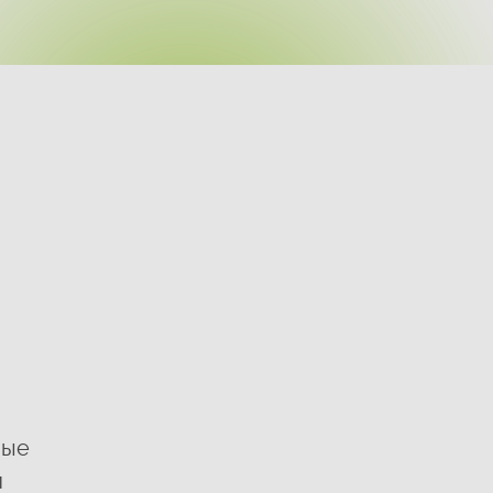
ные
й