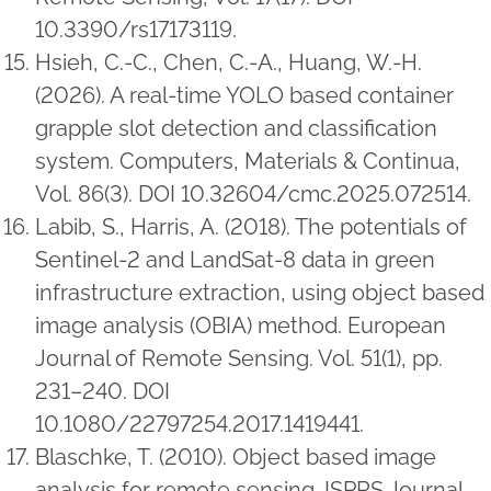
10.3390/rs17173119.
Hsieh, C.-C., Chen, C.-A., Huang, W.-H.
(2026). A real-time YOLO based container
grapple slot detection and classification
system. Computers, Materials & Continua,
Vol. 86(3). DOI 10.32604/cmc.2025.072514.
Labib, S., Harris, A. (2018). The potentials of
Sentinel-2 and LandSat-8 data in green
infrastructure extraction, using object based
image analysis (OBIA) method. European
Journal of Remote Sensing. Vol. 51(1), pp.
231–240. DOI
10.1080/22797254.2017.1419441.
Blaschke, T. (2010). Object based image
analysis for remote sensing. ISPRS Journal