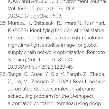
(UAV) and ArcGIS. Built Environment Journal,
Vol. 16(2): 15, pp. 120–129. DOI
10.24191/bej.v16i2.9693.
Murata, H., Shibasaki, R., Imura N., Nishinari,
K. (2023). Identifying the operational status
of container terminals from high-resolution
nighttime-light satellite image for global
supply chain network optimization. Remote
Sensing, Vol. 4, pp. 21–31. DOI
10.3389/frsen.2023.1229745.
Tanga, G., Guoa, Y., Qib, Y., Fangb, Z., Zhaoa,
Z., Lia, M., Zhenab, Z. (2025). Real-time twin
automated double cantilever rail crane
scheduling problem for the U-shaped
automated container terminal using deep