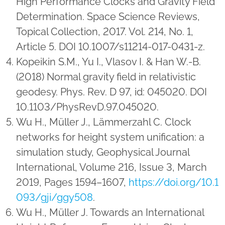
High Performance Clocks and Gravity Field
Determination. Space Science Reviews,
Topical Collection, 2017. Vol. 214, No. 1,
Article 5. DOI 10.1007/s11214-017-0431-z.
Kopeikin S.M., Yu I., Vlasov I. & Han W.-B.
(2018) Normal gravity field in relativistic
geodesy. Phys. Rev. D 97, id: 045020. DOI
10.1103/PhysRevD.97.045020.
Wu H., Müller J., Lämmerzahl C. Clock
networks for height system unification: a
simulation study, Geophysical Journal
International, Volume 216, Issue 3, March
2019, Pages 1594–1607,
https://doi.org/10.1
093/gji/ggy508
.
Wu H., Müller J. Towards an International