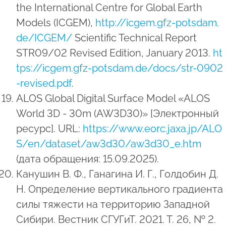
the International Centre for Global Earth
Models (ICGEM),
http://icgem.gfz-potsdam.
de/ICGEM/
Scientific Technical Report
STR09/02 Revised Edition, January 2013.
ht
tps://icgem.gfz-potsdam.de/docs/str-0902
-revised.pdf
.
ALOS Global Digital Surface Model «ALOS
World 3D - 30m (AW3D30)» [Электронный
ресурс]. URL:
https://www.eorc.jaxa.jp/ALO
S/en/dataset/aw3d30/aw3d30_e.htm
(дата обращения: 15.09.2025).
Канушин В. Ф., Ганагина И. Г., Голдобин Д.
Н. Определение вертикального градиента
силы тяжести на территорию Западной
Сибири. Вестник СГУГиТ. 2021. Т. 26, № 2.