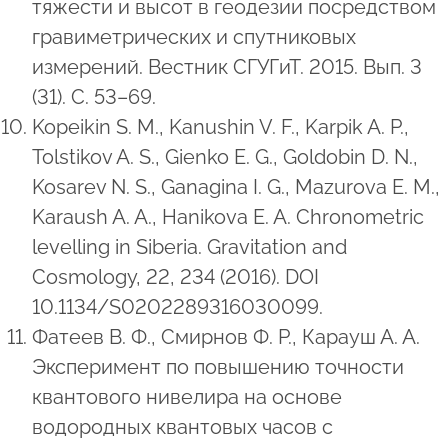
тяжести и высот в геодезии посредством
гравиметрических и спутниковых
измерений. Вестник СГУГиТ. 2015. Вып. 3
(31). C. 53–69.
Kopeikin S. M., Kanushin V. F., Karpik A. P.,
Tolstikov A. S., Gienko E. G., Goldobin D. N.,
Kosarev N. S., Ganagina I. G., Mazurova E. M.,
Karaush A. A., Hanikova E. A. Chronometric
levelling in Siberia. Gravitation and
Cosmology, 22, 234 (2016). DOI
10.1134/S0202289316030099.
Фатеев В. Ф., Смирнов Ф. Р., Карауш А. А.
Эксперимент по повышению точности
квантового нивелира на основе
водородных квантовых часов с