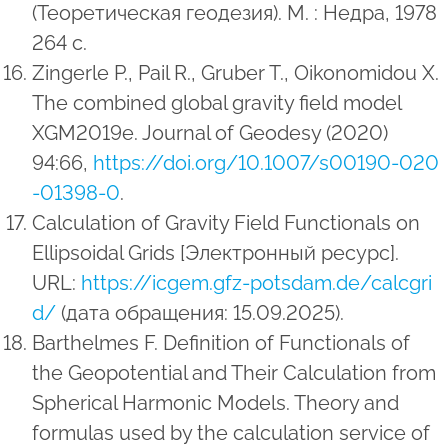
(Теоретическая геодезия). М. : Недра, 1978
264 с.
Zingerle P., Pail R., Gruber T., Oikonomidou X.
The combined global gravity field model
XGM2019e. Journal of Geodesy (2020)
94:66,
https://doi.org/10.1007/s00190-020
-01398-0
.
Calculation of Gravity Field Functionals on
Ellipsoidal Grids [Электронный ресурс].
URL:
https://icgem.gfz-potsdam.de/calcgri
d/
(дата обращения: 15.09.2025).
Barthelmes F. Definition of Functionals of
the Geopotential and Their Calculation from
Spherical Harmonic Models. Theory and
formulas used by the calculation service of