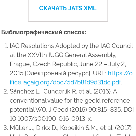
СКАЧАТЬ JATS XML
Библиографический список:
IAG Resolutions Adopted by the IAG Council
at the XXVIth IUGG General Assembly,
Prague, Czech Republic, June 22 – July 2,
2015 [Электронный ресурс]. URL:
https://o
ffice.iagaig.org/doc/5d7b8fd9d31dc.pdf
.
Sánchez L., Cunderlík R. et al. (2016). A
conventional value for the geoid reference
potential W0. J Geod (2016) 90:815–835. DOI
10.1007/s00190-016-0913-x.
Müller J., Dirkx D., Kopeikin S.M., et al. (2017).