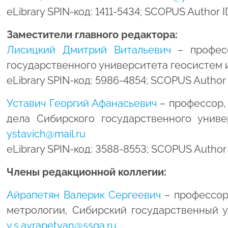
eLibrary SPIN-код: 1411-5434; SCOPUS Autho
Заместители главного редактора:
Лисицкий Дмитрий Витальевич
– професс
государственного университета геосистем и т
eLibrary SPIN-код: 5986-4854; SCOPUS Autho
Уставич Георгий Афанасьевич
– профессор,
дела Сибирского государственного универси
ystavich@mail.ru
eLibrary SPIN-код: 3588-8553; SCOPUS Autho
Члены редакционной коллегии:
Айрапетян Валерик Сергеевич
– профессор,
метрологии, Сибирский государственный уни
v.s.ayrapetyan@ssga.ru