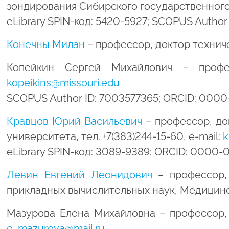
зондирования Сибирского государственного у
eLibrary SPIN-код: 5420-5927; SCOPUS Autho
Конечны Милан
– профессор, доктор техниче
Копейкин Сергей Михайлович – профес
kopeikins@missouri.edu
SCOPUS Author ID: 7003577365; ORCID: 000
Кравцов Юрий Васильевич
– профессор, до
университета, тел. +7(383)244-15-60, e-mail:
k
eLibrary SPIN-код: 3089-9389; ORCID: 0000
Левин Евгений Леонидович
– профессор,
прикладных вычислительных наук, Медицинс
Мазурова Елена Михайловна – профессор, д
e_mazurova@mail.ru