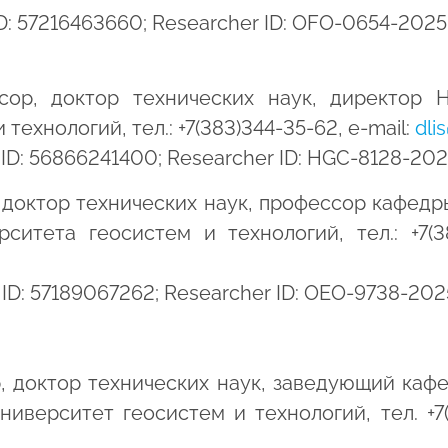
r ID: 57216463660; Researcher ID: OFO-0654-2
ор, доктор технических наук, директор Н
ехнологий, тел.: +7(383)344-35-62, e-mail:
dli
r ID: 56866241400; Researcher ID: HGC-8128-
 доктор технических наук, профессор кафед
тета геосистем и технологий, тел.: +7(383)
r ID: 57189067262; Researcher ID: OEO-9738-2
 доктор технических наук, заведующий кафе
верситет геосистем и технологий, тел. +7(383