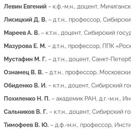
Левин Евгений
– к.ф.-м.н., доцент, Мичиган
Лисицкий Д. В.
– д.т.н., профессор, Сибирс
Мареев А. В.
– к.т.н., доцент, Сибирский го
Мазурова Е. М.
– д.т.н., профессор, ППК «Ро
Мустафин М. Г.
– д.т.н., доцент, Санкт-Пете
Ознамец В. В.
– д.т.н., профессор, Московс
Обиденко В. И.
– к.т.н., доцент, Сибирский
Похиленко Н. П.
– академик РАН, д.г.-м.н.,
Сальников В. Г.
– к.т.н., доцент, Сибирский
Тимофеев В. Ю.
– д.ф.-м.н., профессор, Инс