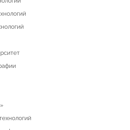
хнологий
ехнологий
хнологий
ерситет
графии
й»
 технологий