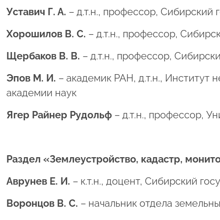
Уставич Г. А.
– д.т.н., профессор, Сибирски
Хорошилов В. С.
– д.т.н., профессор, Сиби
Щербаков В. В.
– д.т.н., профессор, Сибир
Эпов М. И.
– академик РАН, д.т.н., Институт
академии наук
Ягер Райнер Рудольф
– д.т.н., профессор, 
Раздел «Землеустройство, кадастр, монит
Аврунев Е. И.
– к.т.н., доцент, Сибирский г
Воронцов В. С.
– начальник отдела земельн