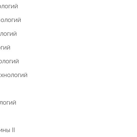
ологий
нологий
ологий
огий
нологий
ехнологий
ологий
ны II