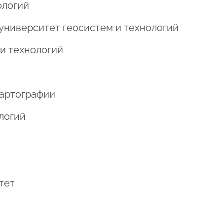
ологий
 университет геосистем и технологий
 и технологий
картографии
ологий
тет