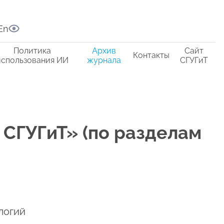
En
Политика
Архив
Сайт
Контакты
использования ИИ
журнала
СГУГиТ
 СГУГиТ» (по разделам
логий