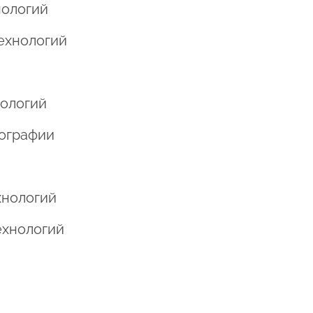
нологий
технологий
нологий
тографии
хнологий
ехнологий