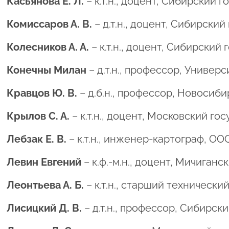
Касьянова Е. Л.
– к.т.н., доцент, Сибирский
Комиссаров А. В.
– д.т.н., доцент, Сибирск
Колесников А. А.
– к.т.н., доцент, Сибирски
Конечны Милан
– д.т.н., профессор, Универ
Кравцов Ю. В.
– д.б.н., профессор, Новосиб
Крылов С. А.
– к.т.н., доцент, Московский г
Лебзак Е. В.
– к.т.н., инженер-картограф, О
Левин Евгений
– к.ф.-м.н., доцент, Мичиган
Леонтьева А. Б.
– к.т.н., старший техническ
Лисицкий Д. В.
– д.т.н., профессор, Сибирс