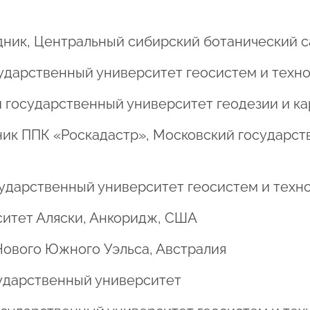
удник, Центральный сибирский ботанический 
осударственный университет геосистем и техн
ий государственный университет геодезии и к
удник ППК «Роскадастр», Московский государс
государственный университет геосистем и техн
рситет Аляски, Анкоридж, США
Нового Южного Уэльса, Австралия
осударственный университет