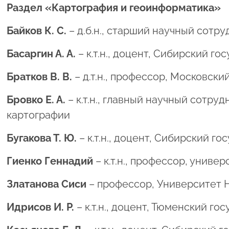
Раздел «Картография и геоинформатика»
Байков К. С.
– д.б.н., старший научный сотр
Басаргин А. А.
– к.т.н., доцент, Сибирский г
Братков В. В.
– д.т.н., профессор, Московск
Бровко Е. А.
– к.т.н., главный научный сотр
картографии
Бугакова Т. Ю.
– к.т.н., доцент, Сибирский 
Гиенко Геннадий
– к.т.н., профессор, униве
Златанова Сиси
– профессор, Университет 
Идрисов И. Р.
– к.т.н., доцент, Тюменский г