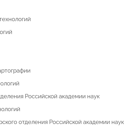
 технологий
логий
картографии
нологий
отделения Российской академии наук
нологий
ирского отделения Российской академии наук