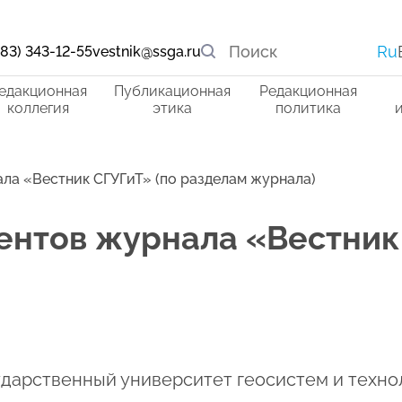
Ru
383) 343-12-55
vestnik@ssga.ru
едакционная
Публикационная
Редакционная
коллегия
этика
политика
ла «Вестник СГУГиТ» (по разделам журнала)
ентов журнала «Вестник
осударственный университет геосистем и техно