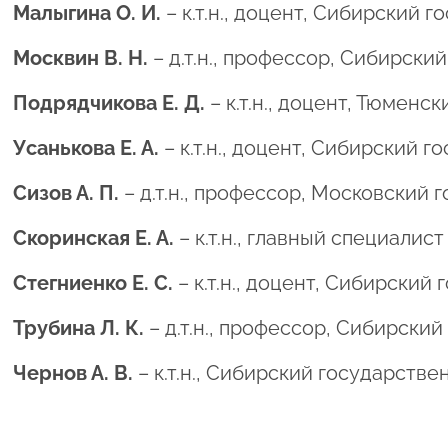
Малыгина О. И.
– к.т.н., доцент, Сибирский
Москвин В. Н.
– д.т.н., профессор, Сибирск
Подрядчикова Е. Д.
– к.т.н., доцент, Тюмен
Усанькова Е. А.
– к.т.н., доцент, Сибирский
Сизов А. П.
– д.т.н., профессор, Московский
Скоринская Е. А.
– к.т.н., главный специали
Стегниенко Е. С.
– к.т.н., доцент, Сибирски
Трубина Л. К.
– д.т.н., профессор, Сибирски
Чернов А. В.
– к.т.н., Сибирский государств