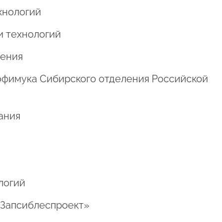
ехнологий
и технологий
щения
 Трофимука Сибирского отделения Российской
мания
логий
«Запсиблеспроект»