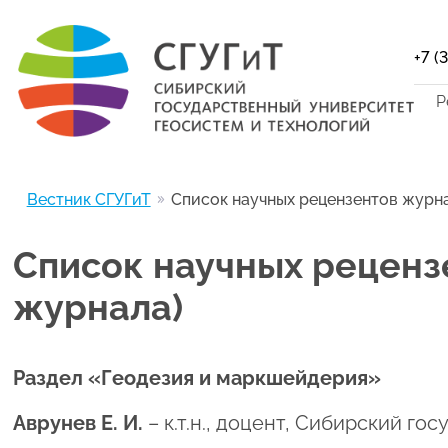
+7 (
Р
Вестник СГУГиТ
Список научных рецензентов журна
Список научных реценз
журнала)
Раздел «Геодезия и маркшейдерия»
Аврунев Е. И.
– к.т.н., доцент, Сибирский г