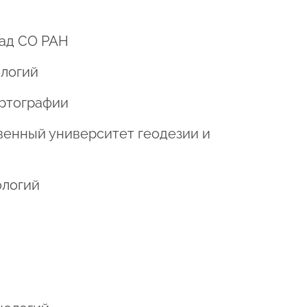
сад СО РАН
ологий
артографии
твенный университет геодезии и
ологий