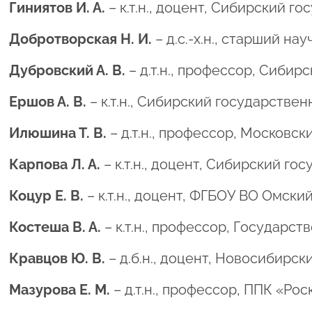
Гиниятов И. А.
– к.т.н., доцент, Сибирский 
Добротворская Н. И.
– д.с.-х.н., старший н
Дубровский А. В.
– д.т.н., профессор, Сиби
Ершов А. В.
– к.т.н., Сибирский государстве
Илюшина Т. В.
– д.т.н., профессор, Московс
Карпова Л. А.
– к.т.н., доцент, Сибирский г
Коцур Е. В.
– к.т.н., доцент, ФГБОУ ВО Омски
Костеша В. А.
– к.т.н., профессор, Государс
Кравцов Ю. В.
– д.б.н., доцент, Новосибирс
Мазурова Е. М.
– д.т.н., профессор, ППК «Ро