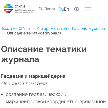
Правила рецензирования статей
Список научных рецензентов
Ru
En
Полезные ссылки
Архив журнала
Вестник СГУГиТ
Авторам статей
Разделы журнала
Описание тематики журнала
Описание тематики
журнала
Геодезия и маркшейдерия
Основная тематика:
создание геодезической и
маркшейдерской координатно-временной