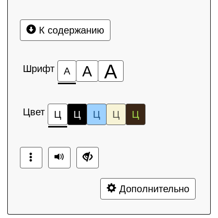
К содержанию
А
Шрифт
А
А
Цвет
Ц
Ц
Ц
Ц
Ц
Дополнительно