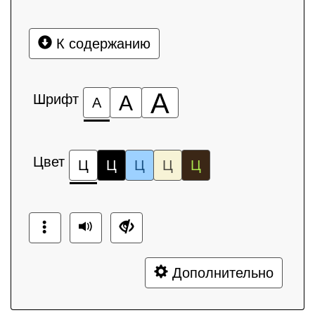
К содержанию
А
Шрифт
А
А
Цвет
Ц
Ц
Ц
Ц
Ц
Дополнительно