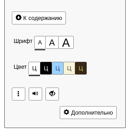
К содержанию
А
Шрифт
А
А
Цвет
Ц
Ц
Ц
Ц
Ц
Дополнительно