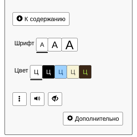
К содержанию
А
Шрифт
А
А
Цвет
Ц
Ц
Ц
Ц
Ц
Дополнительно