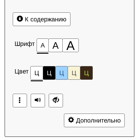
К содержанию
А
Шрифт
А
А
Цвет
Ц
Ц
Ц
Ц
Ц
Дополнительно